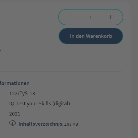
Produkt Anzahl: Gib den gewünschten Wert 
In den Warenkorb
n
nformationen
122/TyS-13
IQ Test your Skills (digital)
2021
Inhaltsverzeichnis
,
1.93 MB