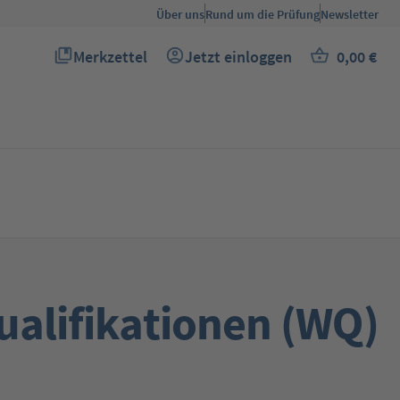
Über uns
Rund um die Prüfung
Newsletter
Merkzettel
Jetzt einloggen
0,00 €
Du hast 0 Produkte auf dem Merkzettel
Warenkor
ualifikationen (WQ)