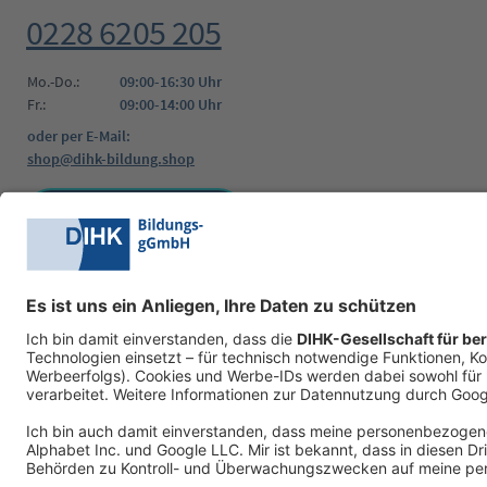
0228 6205 205
Mo.-Do.:
09:00-16:30 Uhr
Fr.:
09:00-14:00 Uhr
oder per E-Mail:
shop@dihk-bildung.shop
Vertrag widerrufen
Zahlungsarten
Social Media