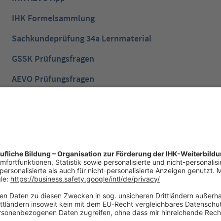
IHK Formelsammlung
Sachkundeprüfung 34a Lernmaterial
GSSK Prüfungsfragen
AEVO Prüfungsfragen
IHK Prüfungsvorbereitung
IHK Lernen mobil App
NTG Aufgaben mit Lösungen
NTG Industriemeister