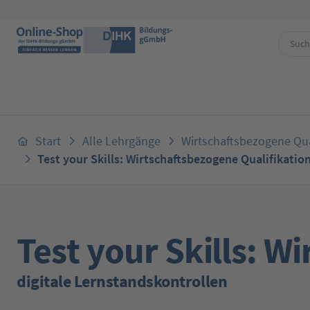
 Hauptinhalt springen
Zur Suche springen
Zur Hauptnavigation springen
Start
Alle Lehrgänge
Wirtschaftsbezogene Qua
Test your Skills: Wirtschaftsbezogene Qualifikati
Test your Skills: 
digitale Lernstandskontrollen
Bildergalerie überspringen