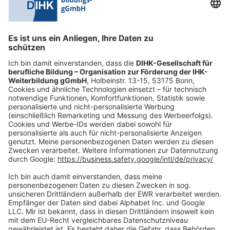
0228 6205 205
Mo.-Do.:
09:00-16:30 Uhr
Fr.:
09:00-14:00 Uhr
oder per E-Mail:
shop@dihk-bildung.shop
Vertrag widerrufen
Zahlungsarten
Social Media