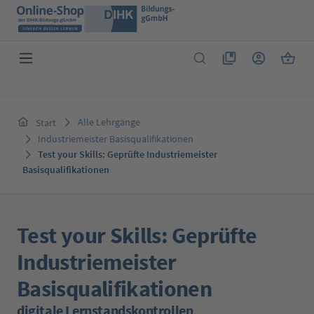
Zum Hauptinhalt springen
Du hast 0 Produkte 
Warenk
Alle Lehrgänge
Start
Industriemeister Basisqualifikationen
Test your Skills: Geprüfte Industriemeister
Basisqualifikationen
Test your Skills: Geprüfte
Industriemeister
Basisqualifikationen
digitale Lernstandskontrollen