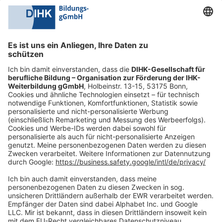
0228 6205 205
Mo.-Do.:
09:00-16:30 Uhr
Fr.:
09:00-14:00 Uhr
oder per E-Mail:
shop@dihk-bildung.shop
Vertrag widerrufen
Zahlungsarten
Social Media