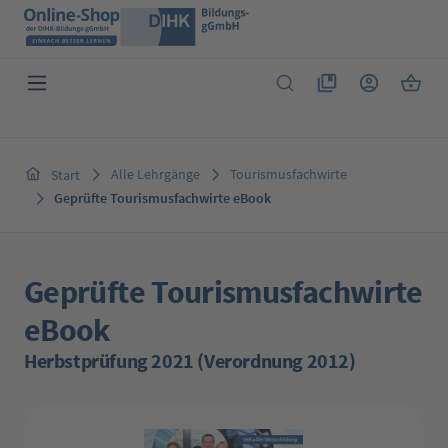
Zum Hauptinhalt springen
Du hast 0 Produkte 
Warenk
Alle Lehrgänge
Tourismusfachwirte
Start
Geprüfte Tourismusfachwirte eBook
Geprüfte Tourismusfachwirte
eBook
Herbstprüfung 2021 (Verordnung 2012)
Bildergalerie überspringen