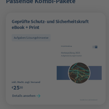
Passende Kombi-Pakete
Geprüfte Schutz- und Sicherheitskraft
eBook + Print
Aufgaben/Lösungshinweise
Regulärer Preis:
inkl. MwSt. zzgl. Versand
25
€
30
Details ansehen