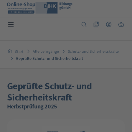
Zum Hauptinhalt springen
Du hast 0 Produkte 
Warenk
Alle Lehrgänge
Schutz- und Sicherheitskräfte
Start
Geprüfte Schutz- und Sicherheitskraft
Geprüfte Schutz- und
Sicherheitskraft
Herbstprüfung 2025
Bildergalerie überspringen