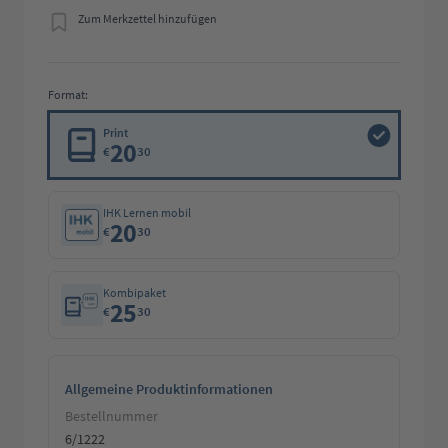
Zum Merkzettel hinzufügen
Format:
Print
20
€
30
IHK Lernen mobil
20
€
30
Kombipaket
25
€
30
Allgemeine Produktinformationen
Bestellnummer
6/1222