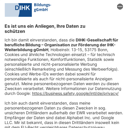
0228 6205 205
Mo.-Do.:
09:00-16:30 Uhr
Fr.:
09:00-14:00 Uhr
oder per E-Mail:
shop@dihk-bildung.shop
Vertrag widerrufen
Zahlungsarten
Social Media