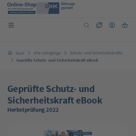
Zum Hauptinhalt springen
Du hast 0 Produkte 
Warenk
Alle Lehrgänge
Schutz- und Sicherheitskräfte
Start
Geprüfte Schutz- und Sicherheitskraft eBook
Geprüfte Schutz- und
Sicherheitskraft eBook
Herbstprüfung 2022
Bildergalerie überspringen