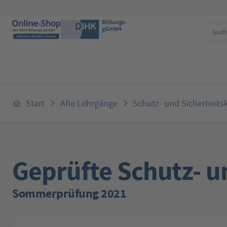
 Hauptinhalt springen
Zur Suche springen
Zur Hauptnavigation springen
Start
Alle Lehrgänge
Schutz- und Sicherheitsk
Geprüfte Schutz- u
Sommerprüfung 2021
Bildergalerie überspringen