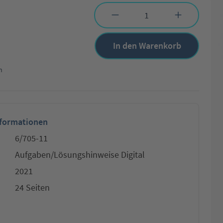
Produkt Anzahl: Gib den gewünschten Wert 
In den Warenkorb
n
nformationen
6/705-11
Aufgaben/Lösungshinweise Digital
2021
24 Seiten