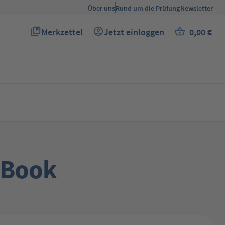
Über uns
Rund um die Prüfung
Newsletter
Merkzettel
Jetzt einloggen
0,00 €
Du hast 0 Produkte auf dem Merkzettel
Warenkor
eBook