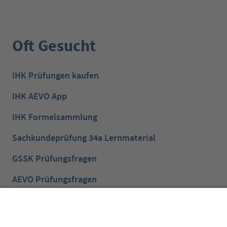
Oft Gesucht
IHK Prüfungen kaufen
IHK AEVO App
IHK Formelsammlung
Sachkundeprüfung 34a Lernmaterial
GSSK Prüfungsfragen
AEVO Prüfungsfragen
IHK Prüfungsvorbereitung
IHK Lernen mobil App