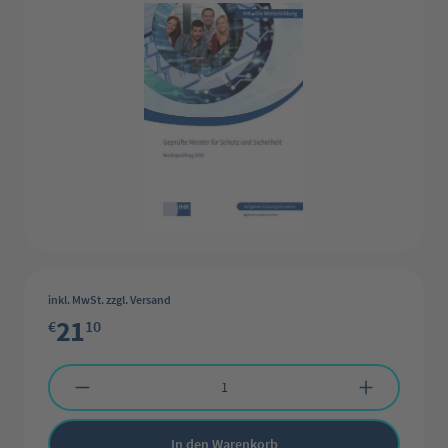
inkl. MwSt. zzgl. Versand
21
€
10
Produkt Anzahl: Gib den gewünschten Wert ein oder benutze die Schaltflächen 
In den Warenkorb