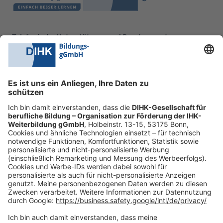
Telefonische Unterstützung und Beratung unter:
0228 6205 205
Mo.-Do.:
09:00-16:30 Uhr
Fr.:
09:00-14:00 Uhr
oder per E-Mail:
shop@dihk-bildung.shop
Vertrag widerrufen
Zahlungsarten
Social Media