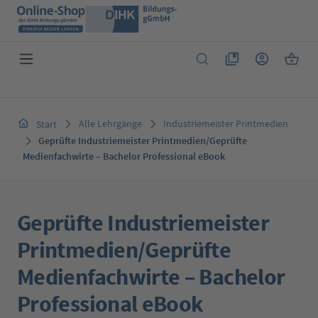
Zum Hauptinhalt springen
Du hast 0 Produkte 
Warenk
Alle Lehrgänge
Industriemeister Printmedien
Start
Geprüfte Industriemeister Printmedien/Geprüfte
Medienfachwirte – Bachelor Professional eBook
Geprüfte Industriemeister
Printmedien/Geprüfte
Medienfachwirte – Bachelor
Professional eBook