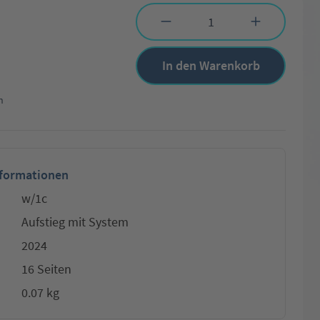
Produkt Anzahl: Gib den gewünschten Wert 
In den Warenkorb
n
nformationen
w/1c
Aufstieg mit System
2024
16 Seiten
0.07 kg