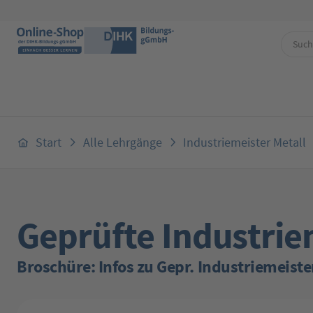
 Hauptinhalt springen
Zur Suche springen
Zur Hauptnavigation springen
Start
Alle Lehrgänge
Industriemeister Metall
Geprüfte Industrie
Broschüre: Infos zu Gepr. Industriemeiste
Bildergalerie überspringen