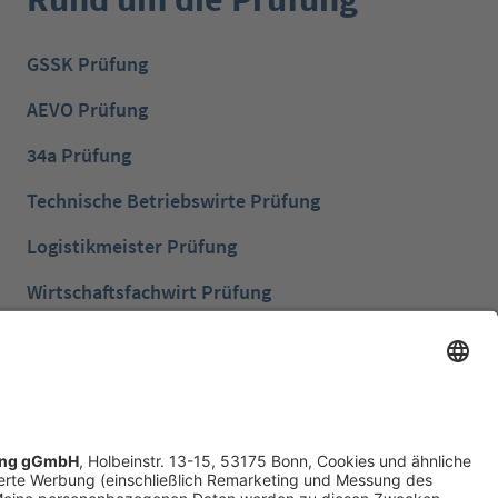
GSSK Prüfung
AEVO Prüfung
34a Prüfung
Technische Betriebswirte Prüfung
Logistikmeister Prüfung
Wirtschaftsfachwirt Prüfung
Bilanzbuchhalter Prüfung
Betriebswirt Prüfung
Industriemeister Metall Prüfung
Handelsfachwirt Prüfung