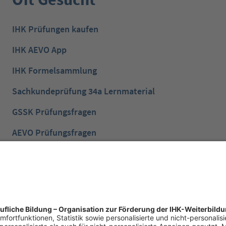
IHK Prüfungen kaufen
IHK AEVO App
IHK Formelsammlung
Sachkundeprüfung 34a Lernmaterial
GSSK Prüfungsfragen
AEVO Prüfungsfragen
IHK Prüfungsvorbereitung
IHK Lernen mobil App
NTG Aufgaben mit Lösungen
NTG Industriemeister