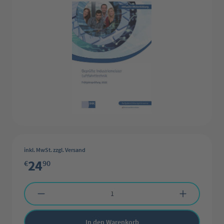
inkl. MwSt. zzgl. Versand
24
€
90
Produkt Anzahl: Gib den gewünschten Wert ein oder benutze die Schaltflächen 
In den Warenkorb