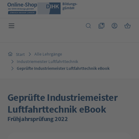
Zum Hauptinhalt springen
Du hast 0 Produkte 
Warenk
Alle Lehrgänge
Start
Industriemeister Luftfahrttechnik
Geprüfte Industriemeister Luftfahrttechnik eBook
Geprüfte Industriemeister
Luftfahrttechnik eBook
Frühjahrsprüfung 2022
Bildergalerie überspringen