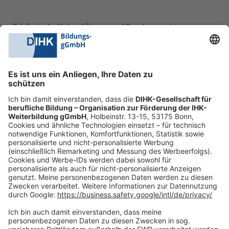
Telefonische Unterstützung und Beratung unter:
0228 6205 205
Mo.-Do.:
09:00-16:30 Uhr
Fr.:
09:00-14:00 Uhr
oder per E-Mail:
shop@dihk-bildung.shop
Vertrag widerrufen
Zahlungsarten
Social Media