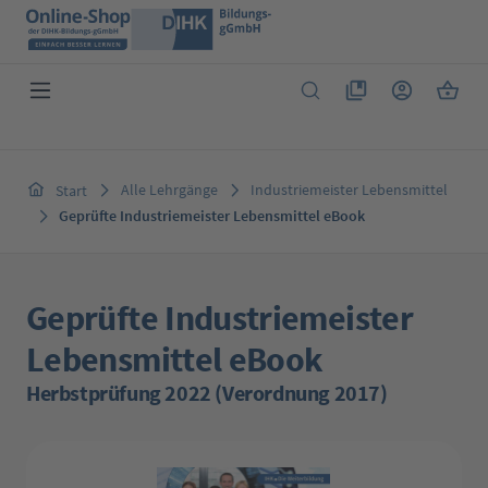
Zum Hauptinhalt springen
Du hast 0 Produkte 
Warenk
Alle Lehrgänge
Industriemeister Lebensmittel
Start
Geprüfte Industriemeister Lebensmittel eBook
Geprüfte Industriemeister
Lebensmittel eBook
Herbstprüfung 2022 (Verordnung 2017)
Bildergalerie überspringen