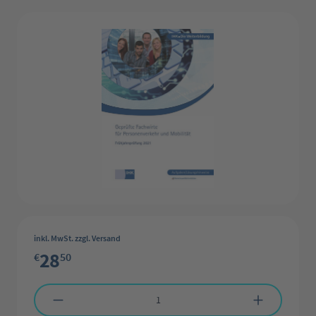
Bildergalerie überspringen
inkl. MwSt. zzgl. Versand
28
€
50
Produkt Anzahl: Gib den gewünschten Wert ein oder benutze die Schaltflächen 