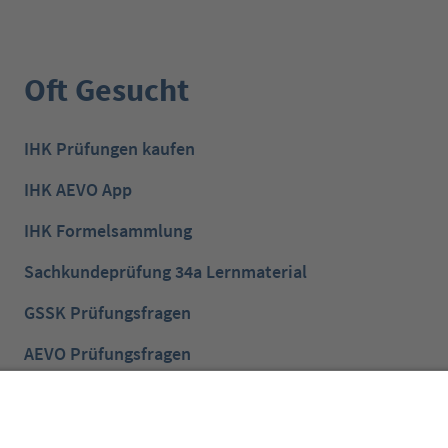
Oft Gesucht
IHK Prüfungen kaufen
IHK AEVO App
IHK Formelsammlung
Sachkundeprüfung 34a Lernmaterial
GSSK Prüfungsfragen
AEVO Prüfungsfragen
IHK Prüfungsvorbereitung
IHK Lernen mobil App