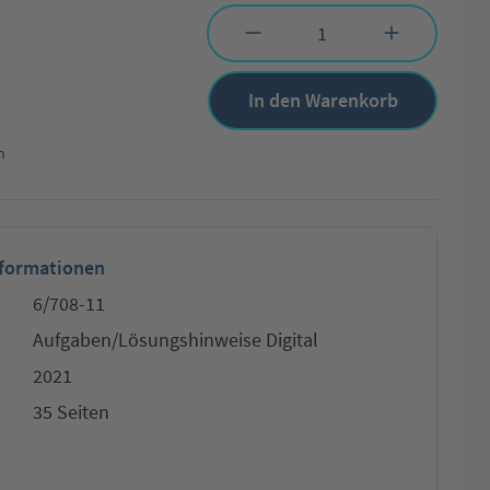
Produkt Anzahl: Gib den gewünschten Wert 
In den Warenkorb
n
nformationen
6/708-11
Aufgaben/Lösungshinweise Digital
2021
35 Seiten