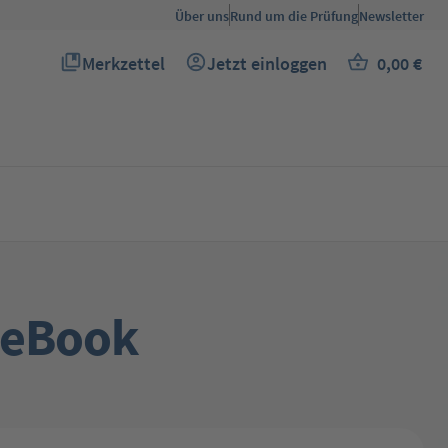
Über uns
Rund um die Prüfung
Newsletter
Merkzettel
Jetzt einloggen
0,00 €
Du hast 0 Produkte auf dem Merkzettel
Warenkor
 eBook