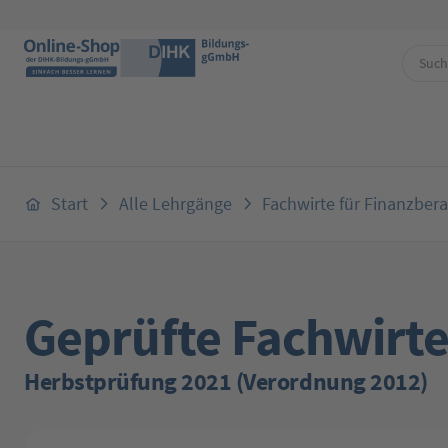
 Hauptinhalt springen
Zur Suche springen
Zur Hauptnavigation springen
Start
Alle Lehrgänge
Fachwirte für Finanzber
Geprüfte Fachwirte
Herbstprüfung 2021 (Verordnung 2012)
Bildergalerie überspringen