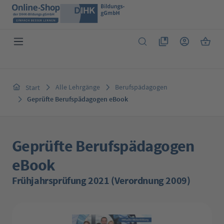
Zum Hauptinhalt springen
Du hast 0 Produkte 
Warenk
Alle Lehrgänge
Berufspädagogen
Start
Geprüfte Berufspädagogen eBook
Geprüfte Berufspädagogen
eBook
Frühjahrsprüfung 2021 (Verordnung 2009)
Bildergalerie überspringen