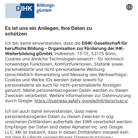
0228 6205 205
Mo.-Do.:
09:00-16:30 Uhr
Fr.:
09:00-14:00 Uhr
oder per E-Mail:
shop@dihk-bildung.shop
Vertrag widerrufen
Zahlungsarten
Social Media