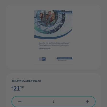
Bildergalerie überspringen
inkl. MwSt. zzgl. Versand
21
€
90
Produkt Anzahl: Gib den gewünschten Wert ein oder benutze die Schaltflächen 