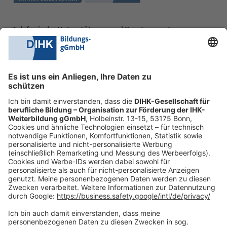
Telefonische Unterstützung und Beratung unter:
0228 6205 205
Mo.-Do.:
09:00-16:30 Uhr
Fr.:
09:00-14:00 Uhr
oder per E-Mail:
shop@dihk-bildung.shop
Vertrag widerrufen
Zahlungsarten
Social Media