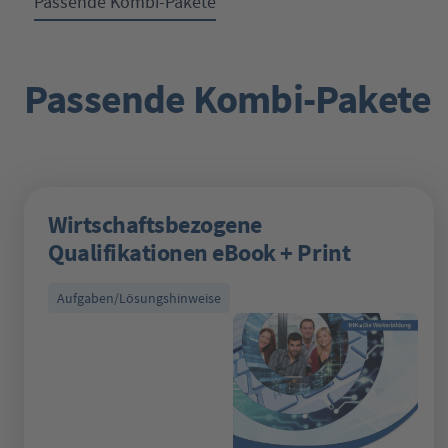
Passende Kombi-Pakete
Passende Kombi-Pakete
Produktgalerie überspringen
Wirtschaftsbezogene
Qualifikationen eBook + Print
Aufgaben/Lösungshinweise