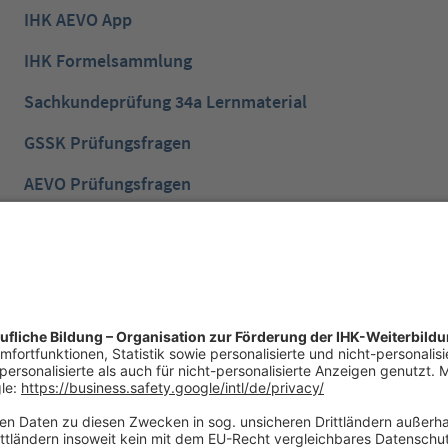
IHK AEVO App
IHK Formelsammlung
Sachkundeprüfung 34a Lernmaterial
GSSK Prüfungsfragen
AEVO Prüfungsfragen
IHK Prüfungsvorbereitung
IHK Lernen mobil App
NTG Aufgaben mit Lösungen
NTG Industriemeister