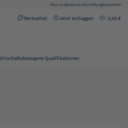
Über uns
Rund um die Prüfung
Newsletter
Merkzettel
Jetzt einloggen
0,00 €
Du hast 0 Produkte auf dem Merkzettel
Warenkor
irtschaftsbezogene Qualifikationen