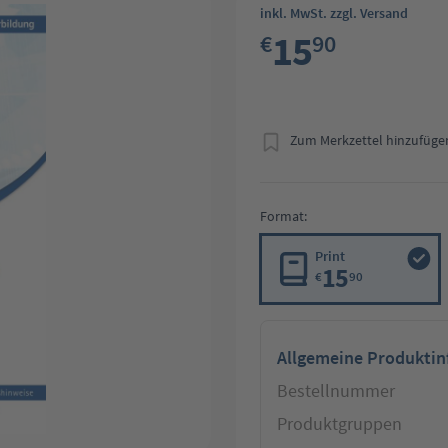
inkl. MwSt. zzgl. Versand
15
€
90
Zum Merkzettel hinzufüge
Format:
Print
15
€
90
Allgemeine Produkti
Bestellnummer
Produktgruppen