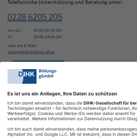
Telefonische Unterstützung und Beratung unter:
0228 6205 205
Mo.-Do.:
09:00-16:30 Uhr
Fr.:
09:00-14:00 Uhr
oder per E-Mail:
shop@dihk-bildung.shop
Vertrag widerrufen
Zahlungsarten
Social Media