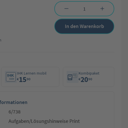
Produkt Anzahl: Gib den gewünschten Wert 
In den Warenkorb
n
IHK Lernen mobil
Kombipaket
15
20
€
90
€
90
nformationen
6/738
Aufgaben/Lösungshinweise Print