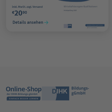
Regulärer Preis:
inkl. MwSt. zzgl. Versand
20
€
90
Details ansehen