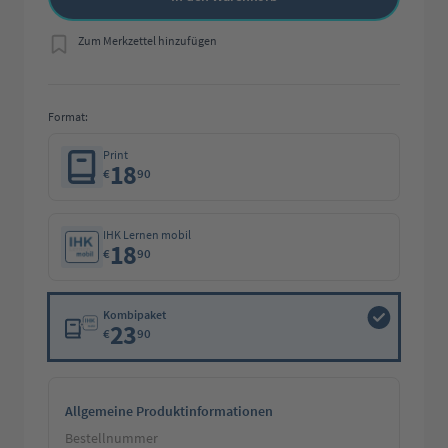
Zum Merkzettel hinzufügen
Format:
Print
18
€
90
IHK Lernen mobil
18
€
90
Kombipaket
23
€
90
Allgemeine Produktinformationen
Bestellnummer