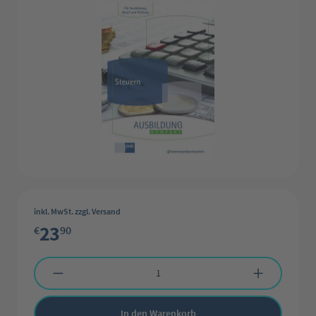
inkl. MwSt. zzgl. Versand
23
€
90
Produkt Anzahl: Gib den gewünschten Wert ein oder benutze die Schaltflächen 
In den Warenkorb