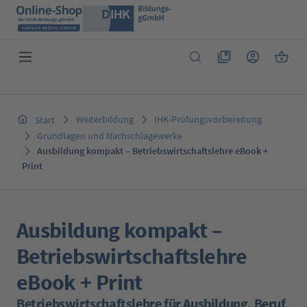
Zum Hauptinhalt springen
Du hast 0 Produkte 
Warenk
Weiterbildung
IHK-Prüfungsvorbereitung
Start
Grundlagen und Nachschlagewerke
Ausbildung kompakt – Betriebswirtschaftslehre eBook +
Print
Ausbildung kompakt –
Betriebswirtschaftslehre
eBook + Print
Betriebswirtschaftslehre für Ausbildung, Beruf