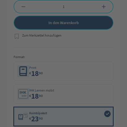
Produkt Anzahl: Gib den gewünschten Wert ein oder benutze die Schaltflächen 
In den Warenkorb
Zum Merkzettel hinzufügen
Format:
Print
18
€
90
IHK Lernen mobil
18
€
90
Kombipaket
23
€
90