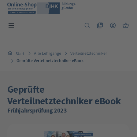
Zum Hauptinhalt springen
Du hast 0 Produkte 
Warenk
Alle Lehrgänge
Verteilnetztechniker
Start
Geprüfte Verteilnetztechniker eBook
Geprüfte
Verteilnetztechniker eBook
Frühjahrsprüfung 2023
Bildergalerie überspringen