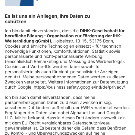
Mo.-Do.:
09:00-16:30 Uhr
Fr.:
09:00-14:00 Uhr
oder per E-Mail:
shop@dihk-bildung.shop
Vertrag widerrufen
Zahlungsarten
Social Media
Oft Gesucht