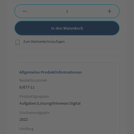
Produkt Anzahl: Gib den gewünschten Wert ein oder benutze die Schaltflächen 
In den Warenkorb
Zum Merkzettel hinzufügen
Allgemeine Produktinformationen
Bestellnummer
6/877-11
Produktgruppen
Aufgaben/Lösungshinweise Digital
Erscheinungsjahr
2022
Umfang