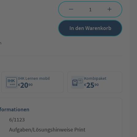
Produkt Anzahl: Gib den gewünschten Wert 
In den Warenkorb
n
IHK Lernen mobil
Kombipaket
20
25
€
90
€
90
nformationen
6/1123
Aufgaben/Lösungshinweise Print