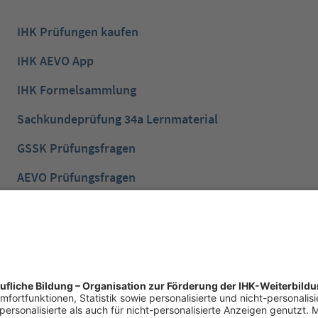
IHK Prüfungen kaufen
IHK AEVO App
IHK Formelsammlung
Sachkundeprüfung 34a Lernmaterial
GSSK Prüfungsfragen
AEVO Prüfungsfragen
IHK Prüfungsvorbereitung
IHK Lernen mobil App
NTG Aufgaben mit Lösungen
NTG Industriemeister