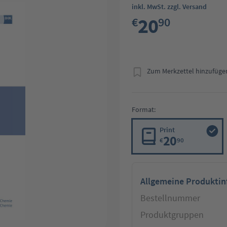
inkl. MwSt. zzgl. Versand
20
€
90
Zum Merkzettel hinzufüge
Format:
Print
20
€
90
Allgemeine Produkti
Bestellnummer
Produktgruppen