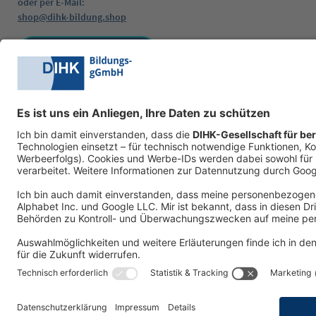
oder per E-Mail:
shop@dihk-bildung.shop
Vertrag widerrufen
Zahlungsarten
Social Media
AGB
Datenschutzerklärung
Impressum
W