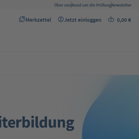
Über uns
Rund um die Prüfung
Newsletter
Merkzettel
Jetzt einloggen
0,00 €
Du hast 0 Produkte auf dem Merkzettel
Warenkor
iterbildung