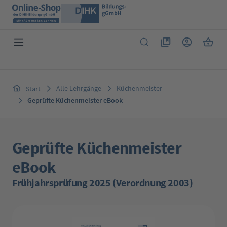
Zum Hauptinhalt springen
Du hast 0 Produkte 
Warenk
Alle Lehrgänge
Küchenmeister
Start
Geprüfte Küchenmeister eBook
Geprüfte Küchenmeister
eBook
Frühjahrsprüfung 2025 (Verordnung 2003)
Bildergalerie überspringen