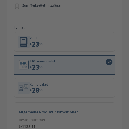
Zum Merkzettel hinzufügen
Format:
Print
23
€
90
IHK Lernen mobil
23
€
90
Kombipaket
28
€
90
Allgemeine Produktinformationen
Bestellnummer
6/1138-11