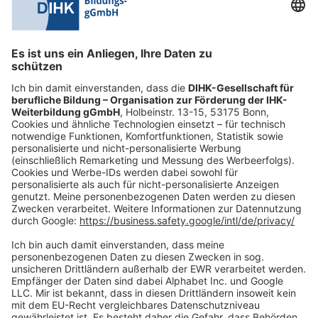
0228 6205 205
Mo.-Do.:
09:00-16:30 Uhr
Fr.:
09:00-14:00 Uhr
oder per E-Mail:
shop@dihk-bildung.shop
Vertrag widerrufen
Zahlungsarten
Social Media