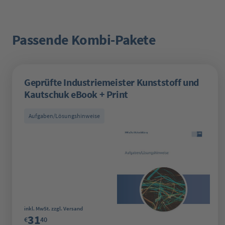
Passende Kombi-Pakete
Produktgalerie überspringen
Geprüfte Industriemeister Kunststoff und
Kautschuk eBook + Print
Aufgaben/Lösungshinweise
Regulärer Preis:
inkl. MwSt. zzgl. Versand
31
€
40