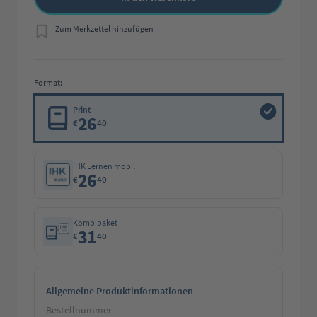
Zum Merkzettel hinzufügen
Format:
Print
26
€
40
IHK Lernen mobil
26
€
40
Kombipaket
31
€
40
Allgemeine Produktinformationen
Bestellnummer