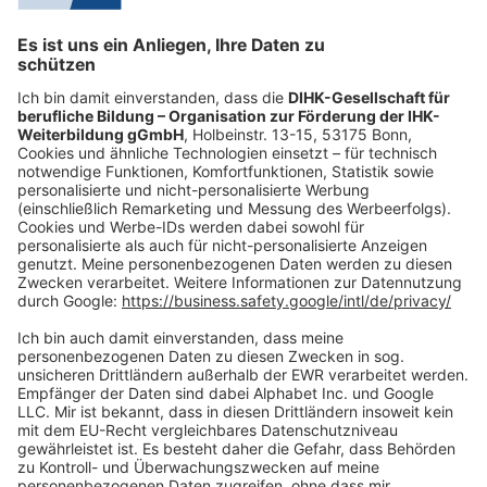
Mo.-Do.:
09:00-16:30 Uhr
Fr.:
09:00-14:00 Uhr
oder per E-Mail:
shop@dihk-bildung.shop
Vertrag widerrufen
Zahlungsarten
Social Media
Oft Gesucht