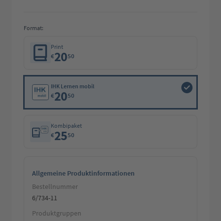
Format:
Print
20
€
50
IHK Lernen mobil
20
€
50
Kombipaket
25
€
50
Allgemeine Produktinformationen
Bestellnummer
6/734-11
Produktgruppen