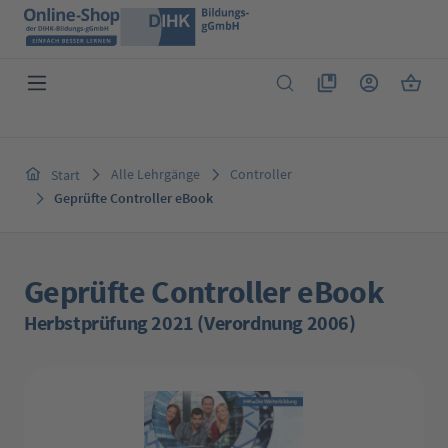
Zum Hauptinhalt springen
Du hast 0 Produkte 
Warenk
Alle Lehrgänge
Controller
Start
Geprüfte Controller eBook
Geprüfte Controller eBook
Herbstprüfung 2021 (Verordnung 2006)
Bildergalerie überspringen