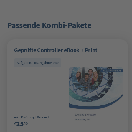
Passende Kombi-Pakete
Produktgalerie überspringen
Geprüfte Controller eBook + Print
Aufgaben/Lösungshinweise
Regulärer Preis:
inkl. MwSt. zzgl. Versand
25
€
50