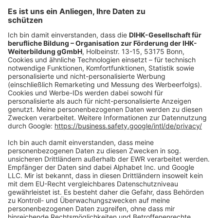
Mo.-Do.:
09:00-16:30 Uhr
Fr.:
09:00-14:00 Uhr
oder per E-Mail:
shop@dihk-bildung.shop
Vertrag widerrufen
Zahlungsarten
Social Media
Oft Gesucht