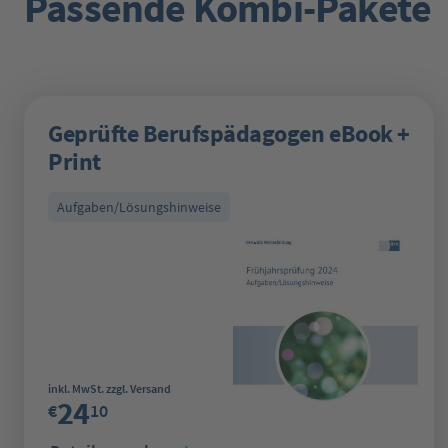
Passende Kombi-Pakete
Geprüfte Berufspädagogen eBook +
Print
Aufgaben/Lösungshinweise
Regulärer Preis:
inkl. MwSt. zzgl. Versand
24
€
10