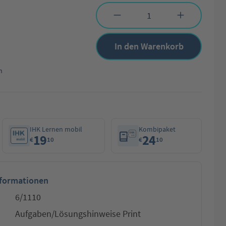
Produkt Anzahl: Gib den gewünschten Wert 
In den Warenkorb
n
IHK Lernen mobil
Kombipaket
19
24
€
10
€
10
nformationen
6/1110
Aufgaben/Lösungshinweise Print