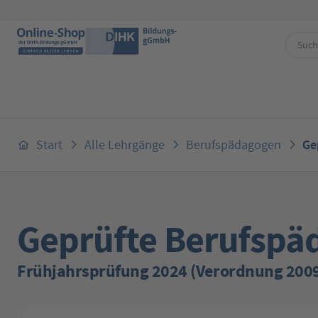
 Hauptinhalt springen
Zur Suche springen
Zur Hauptnavigation springen
Start
Alle Lehrgänge
Berufspädagogen
Ge
Geprüfte Berufspä
Frühjahrsprüfung 2024 (Verordnung 200
Bildergalerie überspringen