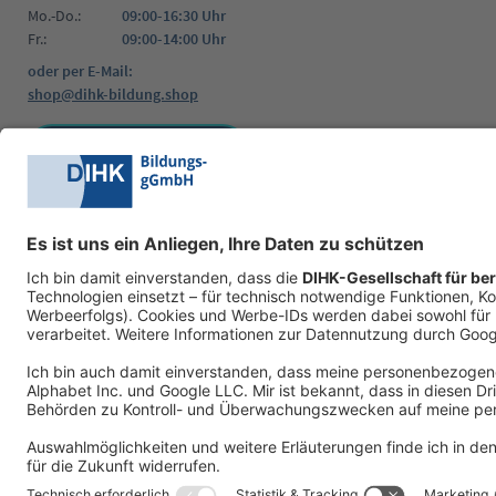
Mo.-Do.:
09:00-16:30 Uhr
Fr.:
09:00-14:00 Uhr
oder per E-Mail:
shop@dihk-bildung.shop
Vertrag widerrufen
Zahlungsarten
Social Media