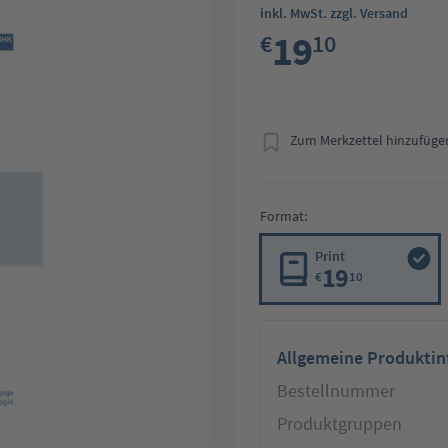
inkl. MwSt. zzgl. Versand
19
€
10
Zum Merkzettel hinzufüge
Format:
Print
19
€
10
Allgemeine Produkti
Bestellnummer
Produktgruppen