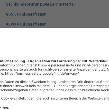
Sachkundeprüfung 34a Lernmaterial
GSSK Prüfungsfragen
AEVO Prüfungsfragen
IHK Prüfungsvorbereitung
IHK Lernen mobil App
NTG Aufgaben mit Lösungen
NTG Industriemeister