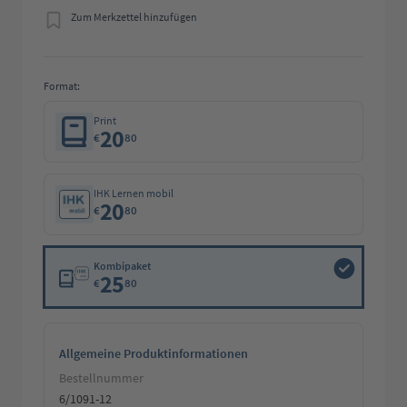
Zum Merkzettel hinzufügen
Format:
Print
20
€
80
IHK Lernen mobil
20
€
80
Kombipaket
25
€
80
Allgemeine Produktinformationen
Bestellnummer
6/1091-12