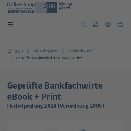
Zum Hauptinhalt springen
Du hast 0 Produkte 
Warenk
Alle Lehrgänge
Bankfachwirte
Start
Geprüfte Bankfachwirte eBook + Print
Geprüfte Bankfachwirte
eBook + Print
Herbstprüfung 2024 (Verordnung 2000)
Bildergalerie überspringen