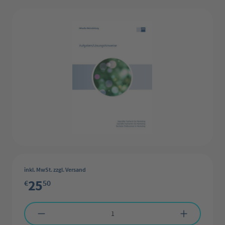
Bildergalerie überspringen
inkl. MwSt. zzgl. Versand
25
€
50
Produkt Anzahl: Gib den gewünschten Wert ein oder benutze die Schaltflächen 