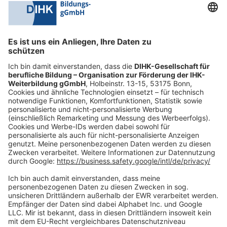
0228 6205 205
Mo.-Do.:
09:00-16:30 Uhr
Fr.:
09:00-14:00 Uhr
oder per E-Mail:
shop@dihk-bildung.shop
Vertrag widerrufen
Zahlungsarten
Social Media