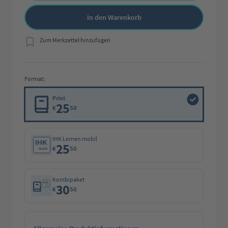
In den Warenkorb
Zum Merkzettel hinzufügen
Format:
Print
25
€
50
IHK Lernen mobil
25
€
50
Kombipaket
30
€
50