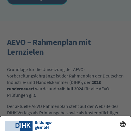
AEVO – Rahmenplan mit
Lernzielen
Grundlage für die Umsetzung der AEVO-
Vorbereitungslehrgänge ist der Rahmenplan der Deutschen
Industrie- und Handelskammer (DIHK), der
2023
runderneuert
wurde und
seit Juli 2024
für alle AEVO-
Prüfungen gilt.
Der aktuelle AEVO Rahmenplan steht auf der Website des
DIHK Verlags als Printausgabe sowie als kostenpflichtiger
Download zur Verfügung.
Zu dem Rahmenplan