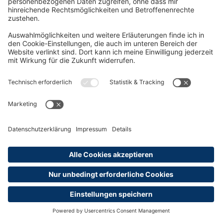
Zur optimalen Vorbereitung auf die AEVO Prüfung gehört,
dass Sie sich rechtzeitig darüber informieren, welche
Hilfsmittel in der Prüfung zugelassen sind und sich diese
gegebenenfalls besorgen. Auch in Ihrer Prüfungseinladung
werden Sie eine Auflistung der zugelassenen Hilfsmittel für
die Ausbildereignungsprüfung finden.
Zugelassene Hilfsmittel
AdA Vorbereitungskurse
Es gibt ein großes Angebot an kostenpflichtigen
Vorbereitungskursen für die Ausbildereignungsprüfung.
Sie können den Vorbereitungskurs in Vollzeit,
berufsbegleitend, als Intensivkurs oder auch als Online-
Kurs machen. Je nachdem welches Modell Sie wählen,
müssen Sie bis zu drei Monate für einen AdA
Vorbereitungskurs einplanen. Die Kosten liegen je nach
Anbieter zwischen ca. 350€ und 900€.