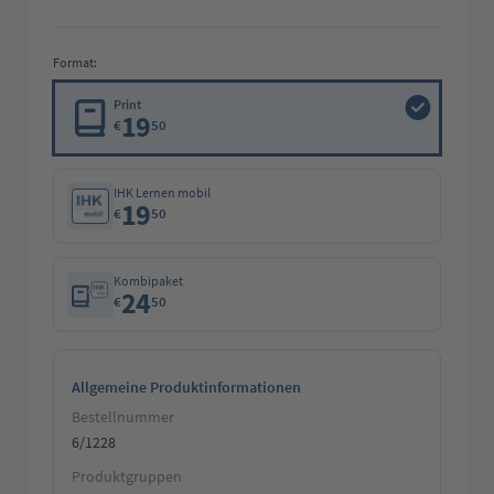
Format:
Print
19
€
50
IHK Lernen mobil
19
€
50
Kombipaket
24
€
50
Allgemeine Produktinformationen
Bestellnummer
6/1228
Produktgruppen