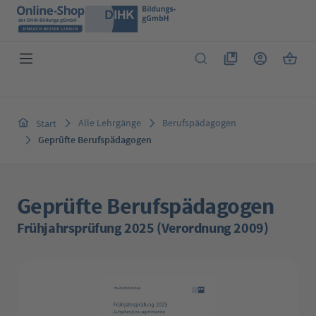
Zum Hauptinhalt springen
Du hast 0 Produkte 
Warenk
Alle Lehrgänge
Berufspädagogen
Start
Geprüfte Berufspädagogen
Geprüfte Berufspädagogen
Frühjahrsprüfung 2025 (Verordnung 2009)
Bildergalerie überspringen