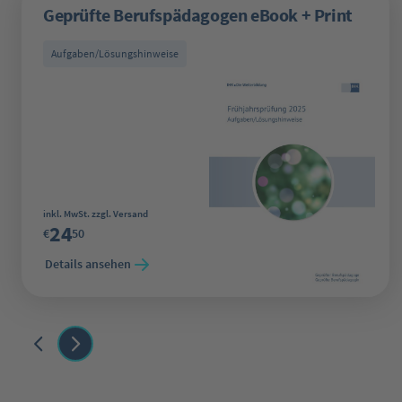
Geprüfte Berufspädagogen eBook + Print
Aufgaben/Lösungshinweise
Regulärer Preis:
inkl. MwSt. zzgl. Versand
24
€
50
Details ansehen