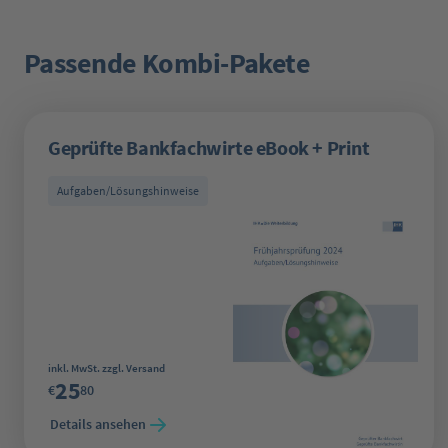
Passende Kombi-Pakete
Produktgalerie überspringen
Geprüfte Bankfachwirte eBook + Print
Aufgaben/Lösungshinweise
Regulärer Preis:
inkl. MwSt. zzgl. Versand
25
€
80
Details ansehen