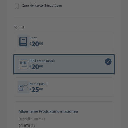
Zum Merkzettel hinzufügen
Format:
Print
20
€
80
IHK Lernen mobil
20
€
80
Kombipaket
25
€
80
Allgemeine Produktinformationen
Bestellnummer
6/1078-11