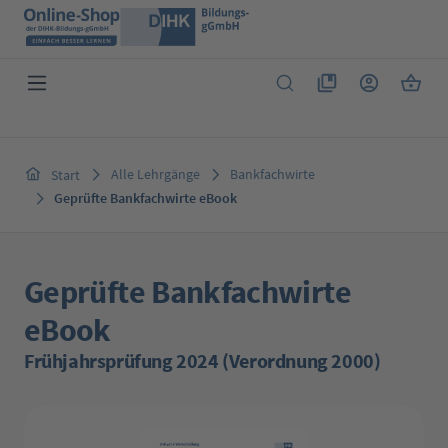
Zum Hauptinhalt springen
Du hast 0 Produkte 
Warenk
Alle Lehrgänge
Bankfachwirte
Start
Geprüfte Bankfachwirte eBook
Geprüfte Bankfachwirte
eBook
Frühjahrsprüfung 2024 (Verordnung 2000)
Bildergalerie überspringen