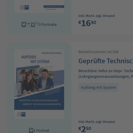
Regulärer Preis:
inkl. MwSt. zzgl. Versand
16
€
90
3 Formate
Bestellnummer: w/16b
Geprüfte Technisc
Broschüre: Infos zu Gepr. Tech
(Lehrgangsvoraussetzungen, P
Aufstieg mit System
Regulärer Preis:
inkl. MwSt. zzgl. Versand
2
€
50
1 Format