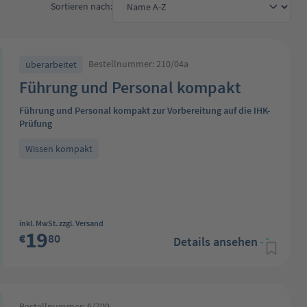
Sortieren nach:
Bestellnummer: 210/04a
überarbeitet
Führung und Personal kompakt
Führung und Personal kompakt zur Vorbereitung auf die IHK-
Prüfung
Wissen kompakt
Regulärer Preis:
inkl. MwSt. zzgl. Versand
19
€
80
Details ansehen
Bestellnummer: 6/709