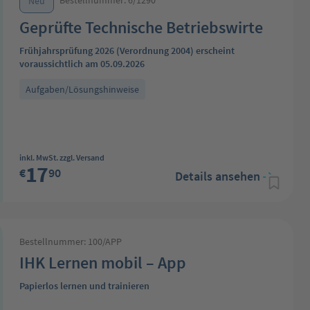
Bestellnummer: 6/1290
Neu
Geprüfte Technische Betriebswirte
Frühjahrsprüfung 2026 (Verordnung 2004) erscheint
voraussichtlich am 05.09.2026
Aufgaben/Lösungshinweise
Regulärer Preis:
inkl. MwSt. zzgl. Versand
17
€
90
Details ansehen
Bestellnummer: 100/APP
IHK Lernen mobil – App
Papierlos lernen und trainieren