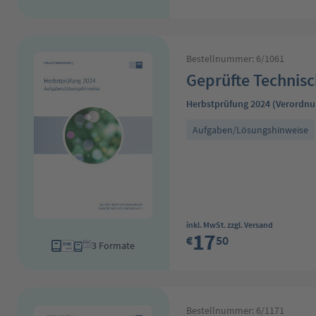
Bestellnummer: 6/1061
Geprüfte Technisc
Herbstprüfung 2024 (Verordnu
Aufgaben/Lösungshinweise
Regulärer Preis:
inkl. MwSt. zzgl. Versand
17
€
50
3 Formate
Bestellnummer: 6/1171