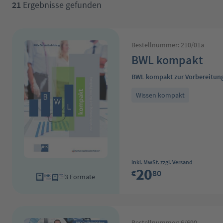
21
Ergebnisse gefunden
Bestellnummer: 210/01a
BWL kompakt
BWL kompakt zur Vorbereitung
Wissen kompakt
Regulärer Preis:
inkl. MwSt. zzgl. Versand
20
€
80
3 Formate
Bestellnummer: 6/690