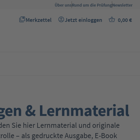
Über uns
Rund um die Prüfung
Newsletter
Merkzettel
Jetzt einloggen
0,00 €
Du hast 0 Produkte auf dem Merkzettel
Warenkor
gen & Lernmaterial
den Sie hier Lernmaterial und originale
olle – als gedruckte Ausgabe, E-Book