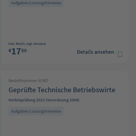
Aufgaben/Lösungshinweise
Regulärer Preis:
inkl. MwSt. zzgl. Versand
17
€
50
Details ansehen
Bestellnummer: 6/987
Geprüfte Technische Betriebswirte
Herbstprüfung 2023 (Verordnung 2004)
Aufgaben/Lösungshinweise