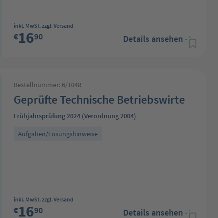
Regulärer Preis:
inkl. MwSt. zzgl. Versand
16
€
90
Details ansehen
Bestellnummer: 6/1048
Geprüfte Technische Betriebswirte
Frühjahrsprüfung 2024 (Verordnung 2004)
Aufgaben/Lösungshinweise
Regulärer Preis:
inkl. MwSt. zzgl. Versand
16
€
90
Details ansehen