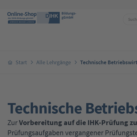
 Hauptinhalt springen
Zur Suche springen
Zur Hauptnavigation springen
Start
Alle Lehrgänge
Technische Betriebswir
Technische Betrieb
Zur
Vorbereitung auf die IHK-Prüfung z
Prüfungsaufgaben vergangener Prüfungster