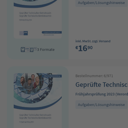
Aufgaben/Lösungshinweise
Regulärer Preis:
inkl. MwSt. zzgl. Versand
16
€
90
3 Formate
Bestellnummer: 6/971
Geprüfte Technisc
Frühjahrsprüfung 2023 (Veror
Aufgaben/Lösungshinweise