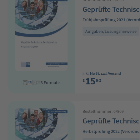
Geprüfte Technisc
Frühjahrsprüfung 2021 (Veror
Aufgaben/Lösungshinweise
Regulärer Preis:
inkl. MwSt. zzgl. Versand
15
€
80
3 Formate
Bestellnummer: 6/809
Geprüfte Technisc
Herbstprüfung 2022 (Verordnu