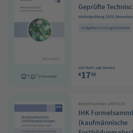
Geprüfte Technisc
Herbstprüfung 2025 (Verordnu
Aufgaben/Lösungshinweise
Regulärer Preis:
inkl. MwSt. zzgl. Versand
17
€
50
3 Formate
Bestellnummer: 200/01-26
IHK Formelsamm
(kaufmännische
Fortbildungsabsc